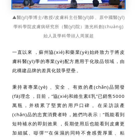
▲醫(yī)學博士/教授/皮膚科主任醫(yī)師、原中國醫(yī)
學科學院皮膚病研究所（醫(yī)院）激光科創(chuàng)
始人及學科帶頭人周展超
一直以來，蘇州協(xié)和藥業(yè)始終致力于將皮
膚科醫(yī)學的專業(yè)配方應用于化妝品領域，由
此構建品牌的差異化競爭壁壘。
秉持著專業(yè)、安全、有效的產(chǎn)品開發
(fā)理念，目前，“協(xié)和維生素E乳”已銷售5000
萬瓶，并積累了堅實的用戶口碑。在采訪該產
(chǎn)品的忠實消費者時，她們均表示：“既能看到
短時補水的即刻效果，長期使用后也能看到皮膚更
加細膩、嘭彈”“在保濕的同時不會感覺厚重、粘