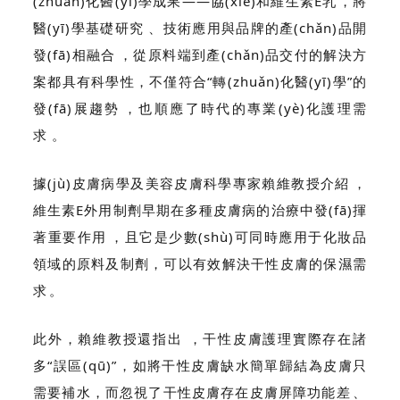
(zhuǎn)化醫(yī)學成果——協(xié)和維生素E乳，將
醫(yī)學基礎研究、技術應用與品牌的產(chǎn)品開
發(fā)相融合，從原料端到產(chǎn)品交付的解決方
案都具有科學性，不僅符合“轉(zhuǎn)化醫(yī)學”的
發(fā)展趨勢，也順應了時代的專業(yè)化護理需
求。
據(jù)皮膚病學及美容皮膚科學專家賴維教授介紹，
維生素E外用制劑早期在多種皮膚病的治療中發(fā)揮
著重要作用，且它是少數(shù)可同時應用于化妝品
領域的原料及制劑，可以有效解決干性皮膚的保濕需
求。
此外，賴維教授還指出，干性皮膚護理實際存在諸
多“誤區(qū)”，如將干性皮膚缺水簡單歸結為皮膚只
需要補水，而忽視了干性皮膚存在皮膚屏障功能差、