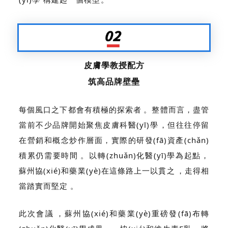
皮膚學教授配方
筑高品牌壁壘
每個風口之下都會有積極的探索者。整體而言，盡管
當前不少品牌開始聚焦皮膚科醫(yī)學，但往往停留
在營銷和概念炒作層面，實際的研發(fā)資產(chǎn)
積累仍需要時間。以轉(zhuǎn)化醫(yī)學為起點，
蘇州協(xié)和藥業(yè)在這條路上一以貫之，走得相
當踏實而堅定。
此次會議，蘇州協(xié)和藥業(yè)重磅發(fā)布轉