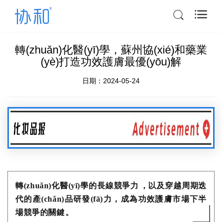
轉(zhuǎn)化醫(yī)學，蘇州協(xié)和藥業
(yè)打造功效護膚最優(yōu)解
日期：2024-05-24
轉(zhuǎn)化醫(yī)學的長線競爭力，以及穿越周期迭
代的產(chǎn)品研發(fā)力，成為功效護膚市場下半
場競爭的關鍵。