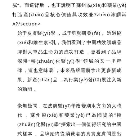
膩”。而這背后，也正說明了蘇州協(xié)和藥業(yè)
打造產(chǎn)品核心價值與功效兼?zhèn)涞膶嵙
Α?/section>
始于皮膚醫(yī)學，成于強勢研發(fā)。透過協
(xié)和維生素E乳，我們看到了中國功效護膚品
牌對大單品生命力的成功打造，更看到了品牌
深耕“轉(zhuǎn)化醫(yī)學”領域的又一里程
碑，這也意味著，未來品牌還將拿出更多新成
果、新產(chǎn)品，為行業(yè)發(fā)展注入新
的動能。
毫無疑問，在皮膚醫(yī)學改變潮水方向的大時
代，蘇州協(xié)和藥業(yè)已為國貨的“轉
(zhuǎn)化醫(yī)學”探索出一個值得研究的中國
式樣本。品牌始終從消費者的真實皮膚問題出