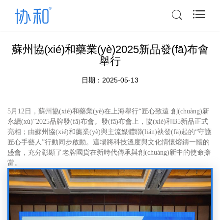
蘇州協(xié)和藥業(yè)2025新品發(fā)布會
舉行
日期：2025-05-13
5月12日，蘇州協(xié)和藥業(yè)在上海舉行“匠心致遠 創(chuàng)新
永續(xù)”2025品牌發(fā)布會。發(fā)布會上，協(xié)和B5新品正式
亮相；由蘇州協(xié)和藥業(yè)與主流媒體聯(lián)袂發(fā)起的“守護
匠心手藝人”行動同步啟動。這場將科技溫度與文化情懷熔鑄一體的
盛會，充分彰顯了老牌國貨在新時代傳承與創(chuàng)新中的使命擔
當。